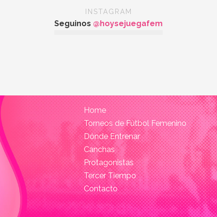
INSTAGRAM
Seguinos
@hoysejuegafem
Home
Torneos de Fútbol Femenino
Dónde Entrenar
Canchas
Protagonistas
Tercer Tiempo
Contacto