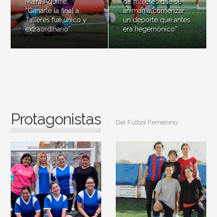
Maira Aguirre:
de mujeres que se
“Ganarle la final a
animan a comenzar
Talleres fue único y
un deporte que antes
extraordinario”
era hegemónico”
Protagonistas
Del Fútbol Femenino