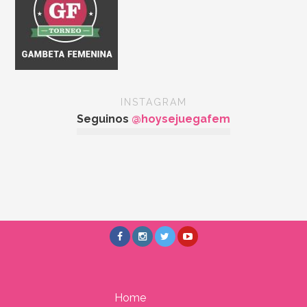
INSTAGRAM
Seguinos
@hoysejuegafem
Home