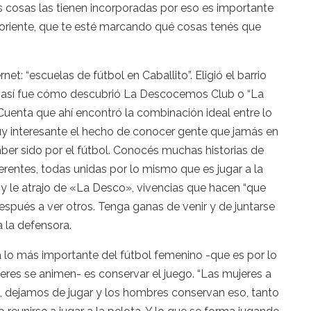
 cosas las tienen incorporadas por eso es importante
 oriente, que te esté marcando qué cosas tenés que
et: “escuelas de fútbol en Caballito”. Eligió el barrio
 así fue cómo descubrió La Descocemos Club o “La
 Cuenta que ahí encontró la combinación ideal entre lo
uy interesante el hecho de conocer gente que jamás en
aber sido por el fútbol. Conocés muchas historias de
entes, todas unidas por lo mismo que es jugar a la
 y le atrajo de «La Desco», vivencias que hacen “que
espués a ver otros. Tenga ganas de venir y de juntarse
 la defensora.
a lo más importante del fútbol femenino -que es por lo
eres se animen- es conservar el juego. “Las mujeres a
da, dejamos de jugar y los hombres conservan eso, tanto