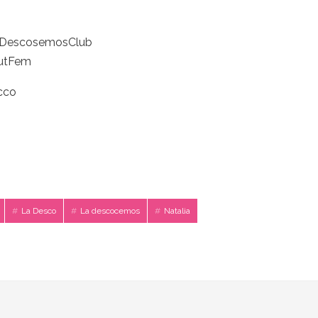
aDescosemosClub
FutFem
cco
La Desco
La descocemos
Natalia