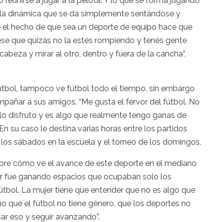
 reunirse a jugar a la pelota. Y lo que se forma jugando
 la dinámica que se da simplemente sentándose y
 el hecho de que sea un deporte de equipo hace que
erese que quizás no la estés rompiendo y tenés gente
cabeza y mirar al otro, dentro y fuera de la cancha”,
útbol, tampoco ve fútbol todo el tiempo, sin embargo
pañar a sus amigos. “Me gusta el fervor del fútbol. No
 lo disfruto y es algo que realmente tengo ganas de
n su caso le destina varias horas entre los partidos
los sábados en la escuela y el torneo de los domingos.
obre cómo ve el avance de este deporte en el mediano
jer fue ganando espacios que ocupaban solo los
útbol. La mujer tiene que entender que no es algo que
no que el fútbol no tiene género, que los deportes no
ar eso y seguir avanzando”.