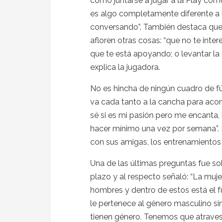
como juntarse a jugar a la Play como
es algo completamente diferente a
conversando”. También destaca que
afloren otras cosas: “que no te int
que te está apoyando; o levantar la 
explica la jugadora.
No es hincha de ningún cuadro de f
va cada tanto a la cancha para acom
sé si es mi pasión pero me encanta,
hacer mínimo una vez por semana”. E
con sus amigas, los entrenamientos 
Una de las últimas preguntas fue s
plazo y al respecto señaló: “La mu
hombres y dentro de estos está el f
le pertenece al género masculino si
tienen género. Tenemos que atraves