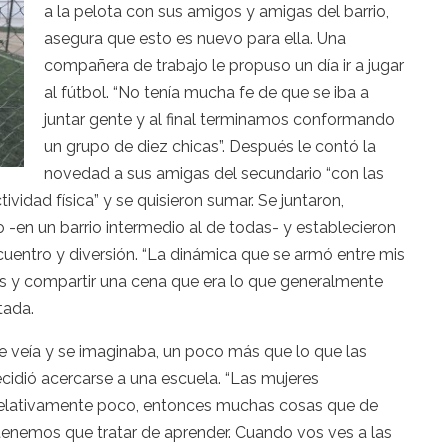
a la pelota con sus amigos y amigas del barrio,
asegura que esto es nuevo para ella. Una
compañera de trabajo le propuso un día ir a jugar
al fútbol. “No tenía mucha fe de que se iba a
juntar gente y al final terminamos conformando
un grupo de diez chicas”. Después le contó la
novedad a sus amigas del secundario “con las
vidad física” y se quisieron sumar. Se juntaron,
jo -en un barrio intermedio al de todas- y establecieron
cuentro y diversión. “La dinámica que se armó entre mis
os y compartir una cena que era lo que generalmente
tada.
e veía y se imaginaba, un poco más que lo que las
ecidió acercarse a una escuela. “Las mujeres
relativamente poco, entonces muchas cosas que de
tenemos que tratar de aprender. Cuando vos ves a las