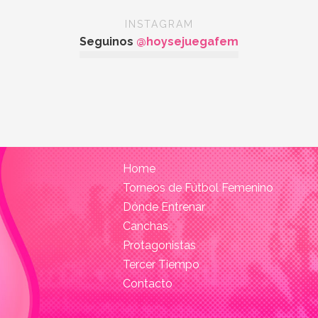
INSTAGRAM
Seguinos
@hoysejuegafem
Home
Torneos de Fútbol Femenino
Dónde Entrenar
Canchas
Protagonistas
Tercer Tiempo
Contacto