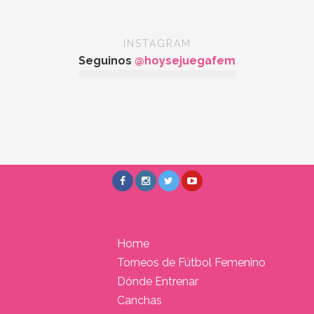
INSTAGRAM
Seguinos
@hoysejuegafem
Home
Torneos de Fútbol Femenino
Dónde Entrenar
Canchas