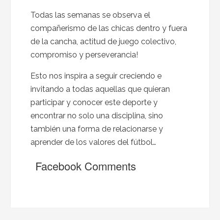
Todas las semanas se observa el
compañerismo de las chicas dentro y fuera
de la cancha, actitud de juego colectivo,
compromiso y perseverancia!
Esto nos inspira a seguir creciendo e
invitando a todas aquellas que quieran
participar y conocer este deporte y
encontrar no solo una disciplina, sino
también una forma de relacionarse y
aprender de los valores del fútbol…
Facebook Comments