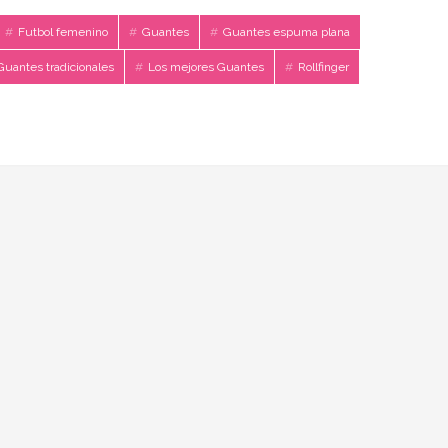
Futbol femenino
Guantes
Guantes espuma plana
Guantes tradicionales
Los mejores Guantes
Rollfinger