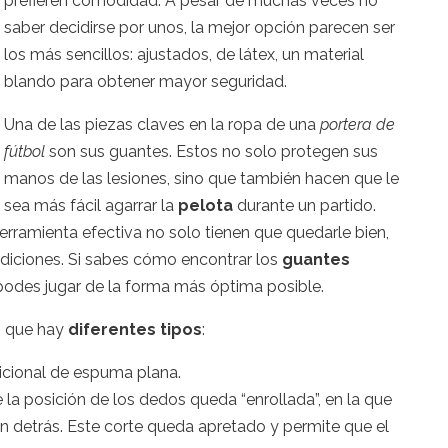
prefieren comodidad. A pesar de muchas veces no
saber decidirse por unos, la mejor opción parecen ser
los más sencillos: ajustados, de látex, un material
blando para obtener mayor seguridad.
Una de las piezas claves en la ropa de una
portera de
fútbol
son sus guantes. Estos no solo protegen sus
manos de las lesiones, sino que también hacen que le
sea más fácil agarrar la
pelota
durante un partido.
rramienta efectiva no solo tienen que quedarle bien,
diciones. Si sabes cómo encontrar los
guantes
podes jugar de la forma más óptima posible.
s que hay
diferentes tipos
:
icional de espuma plana.
 la posición de los dedos queda “enrollada”, en la que
án detrás. Este corte queda apretado y permite que el