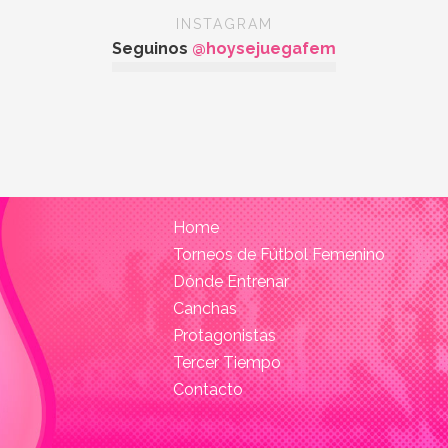
INSTAGRAM
Seguinos
@hoysejuegafem
Home
Torneos de Fútbol Femenino
Dónde Entrenar
Canchas
Protagonistas
Tercer Tiempo
Contacto