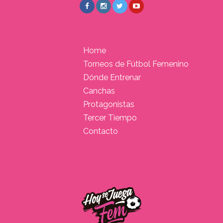
Home
Torneos de Fútbol Femenino
Dónde Entrenar
Canchas
Protagonistas
Tercer Tiempo
Contacto