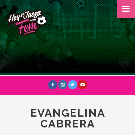
EVANGELINA
CABRERA