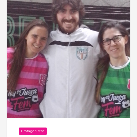
Protagonistas