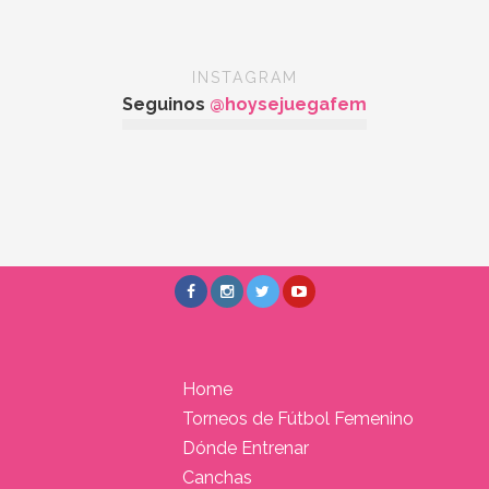
INSTAGRAM
Seguinos
@hoysejuegafem
Home
Torneos de Fútbol Femenino
Dónde Entrenar
Canchas