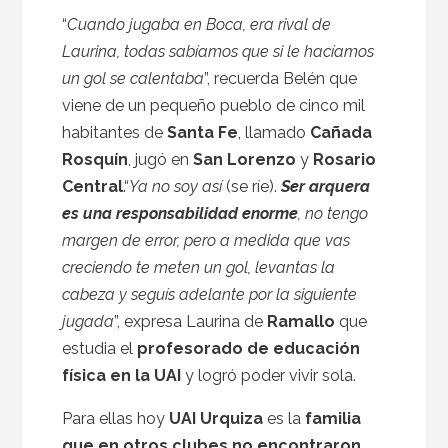
“
Cuando jugaba en Boca, era rival de
Laurina, todas sabíamos que si le hacíamos
un gol se calentaba
”, recuerda Belén que
viene de un pequeño pueblo de cinco mil
habitantes de
Santa Fe
, llamado
Cañada
Rosquín
, jugó en
San Lorenzo
y
Rosario
Central
.“
Ya no soy así
(se ríe).
Ser arquera
es una responsabilidad enorme
, no tengo
margen de error, pero a medida que vas
creciendo te meten un gol, levantas la
cabeza y seguís adelante por la siguiente
jugada
”, expresa Laurina de
Ramallo
que
estudia el
profesorado de educación
física en la UAI
y logró poder vivir sola.
Para ellas hoy
UAI Urquiza
es la
familia
que en otros clubes no encontraron
.