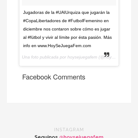
Jugadoras de la #UAIUrquiza que jugarán la
#CopaLibertadores de #FutbolFemenino en
diciembre nos contaron sobre cómo es jugar
al #fútbol y vivir al límite por ésta pasión. Más
info en www.HoySeJuegaFem.com
Una foto publicada por hoysejuegafem (@hoysejuegafem) el
Facebook Comments
INSTAGRAM
Seguinos
@hoysejuegafem