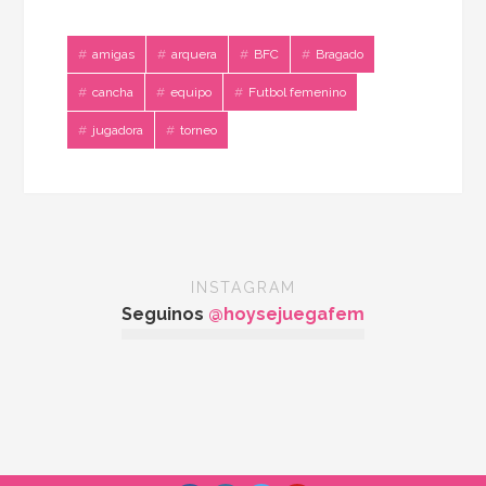
amigas
arquera
BFC
Bragado
cancha
equipo
Futbol femenino
jugadora
torneo
INSTAGRAM
Seguinos
@hoysejuegafem