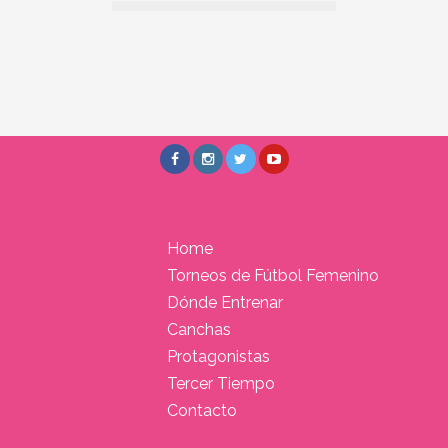
Home
Torneos de Fútbol Femenino
Dónde Entrenar
Canchas
Protagonistas
Tercer Tiempo
Contacto