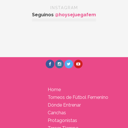
INSTAGRAM
Seguinos
@hoysejuegafem
Home
Torneos de Fútbol Femenino
Dónde Entrenar
Canchas
Protagonistas