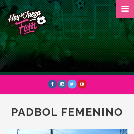
PADBOL FEMENINO