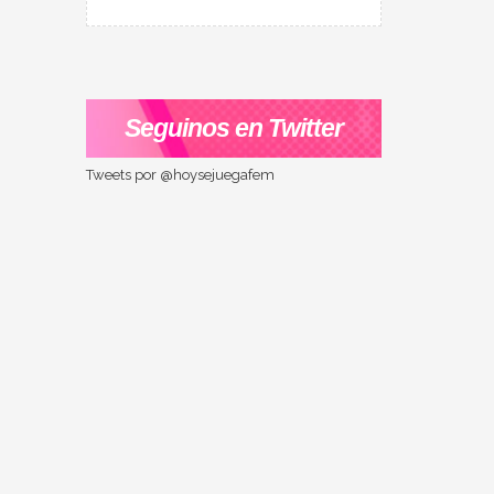
Seguinos en Twitter
Tweets por @hoysejuegafem