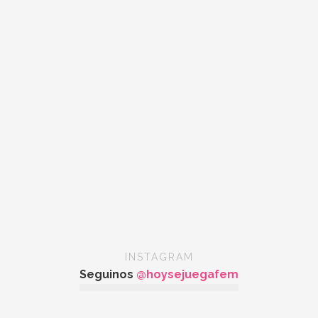
INSTAGRAM
Seguinos
@hoysejuegafem