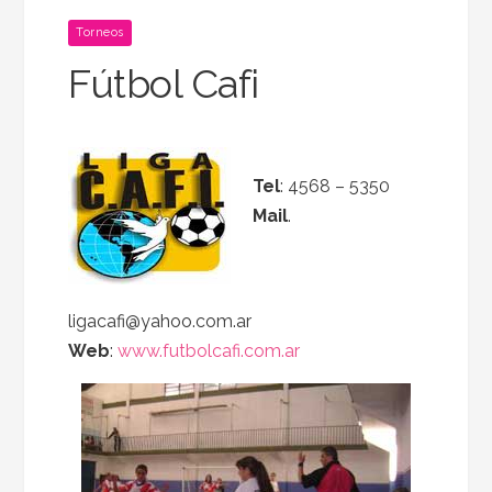
Torneos
Fútbol Cafi
Tel
: 4568 – 5350
Mail
.
ligacafi@yahoo.com.ar
Web
:
www.futbolcafi.com.ar