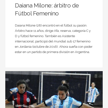
Daiana Milone: árbitro de
Fútbol Femenino
Daiana Milone (28) encontró en el fútbol su pasión.
Árbitro hace 11 años, dirige Afa, reserva, categoría C y
D y fútbol femenino. También es Asistente
internacional, participó del mundial sub 17 femenino
en Jordania (octubre de 2016). Ahora sueña con poder
estar en un partido de primera división en Argentina.