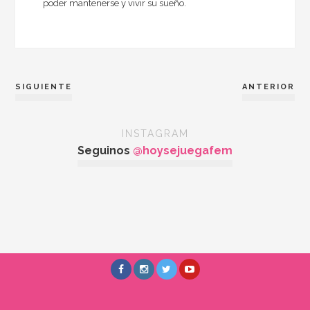
poder mantenerse y vivir su sueño.
SIGUIENTE
ANTERIOR
INSTAGRAM
Seguinos
@hoysejuegafem