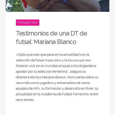
Protagonistas
Testimonios de una DT de
futsal: Mariana Blanco
«Ojalá que esto que pasa en la actualidad con la
selección de futsal masculino y la locura que nos
hicieron vivir en el mundial empuje a los dirigentes a
apostar por la selección femenina”, asegura la
directora técnica Mariana Blanco. Nos cuenta sobre su
recorrido como jugadora y entrenadora de varios
equipos de AFA, su formación y desarrollo en River, su
actualidad en la Academia de Fútbol Femenino, entre
otros temas.