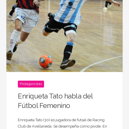
Protagonistas
Enriqueta Tato habla del
Fútbol Femenino
Enriqueta Tato (30) es jugadora de futsal de Racing
Club de Avellaneda. Se desempeña como pivote. En