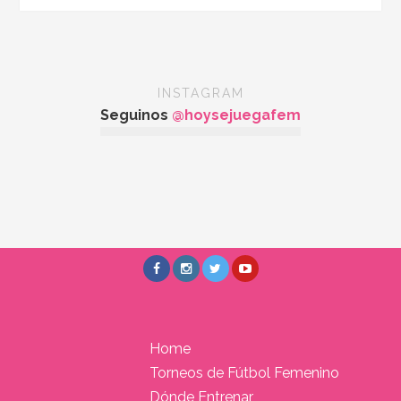
INSTAGRAM
Seguinos
@hoysejuegafem
Home
Torneos de Fútbol Femenino
Dónde Entrenar